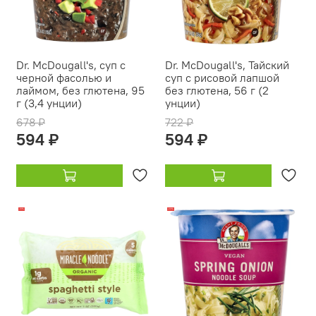
Dr. McDougall's, суп с
Dr. McDougall's, Тайский
черной фасолью и
суп с рисовой лапшой
лаймом, без глютена, 95
без глютена, 56 г (2
г (3,4 унции)
унции)
678 ₽
722 ₽
594 ₽
594 ₽
-10%
-20%