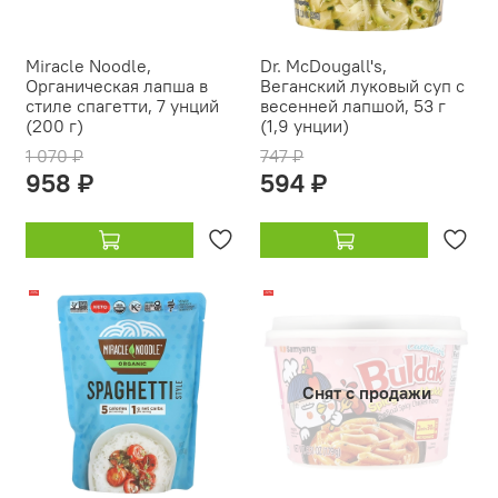
Miracle Noodle,
Dr. McDougall's,
Органическая лапша в
Веганский луковый суп с
стиле спагетти, 7 унций
весенней лапшой, 53 г
(200 г)
(1,9 унции)
1 070 ₽
747 ₽
958 ₽
594 ₽
-13%
-12%
Снят с продажи