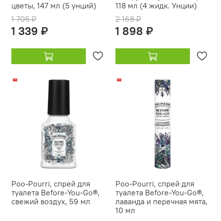
цветы, 147 мл (5 унций)
118 мл (4 жидк. Унции)
1 705 ₽
2 168 ₽
1 339 ₽
1 898 ₽
-13%
-21%
Poo-Pourri, спрей для
Poo-Pourri, спрей для
туалета Before-You-Go®,
туалета Before-You-Go®,
свежий воздух, 59 мл
лаванда и перечная мята,
10 мл