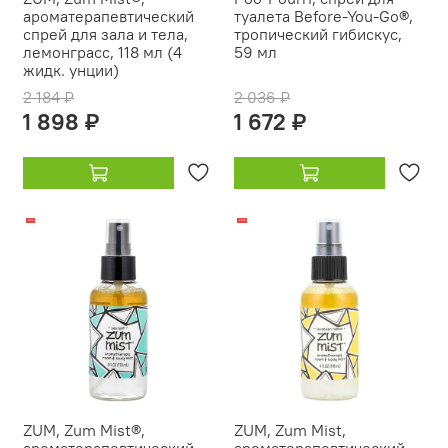
ароматерапевтический
туалета Before-You-Go®,
спрей для зала и тела,
тропический гибискус,
лемонграсс, 118 мл (4
59 мл
жидк. унции)
2 184 ₽
2 036 ₽
1 898 ₽
1 672 ₽
-18%
-22%
ZUM, Zum Mist®,
ZUM, Zum Mist,