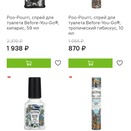
Poo-Pourri, спрей для
Poo-Pourri, спрей для
туалета Before-You-Go®,
туалета Before-You-Go®,
кипарис, 59 мл
тропический гибискус, 10
мл
2 370 ₽
1 055 ₽
1 938 ₽
870 ₽
-22%
-19%