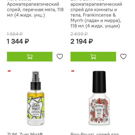
Ароматерапевтический
ароматерапевтический
спрей, перечная мята, 118
спрей для комнаты и
мл (4 жидк. унц.)
тела, Frankincense &
Myrrh (ладан и мирра),
118 мл (4 жидк. унции)
1 564 ₽
2 699 ₽
1 344 ₽
2 194 ₽
-13%
-18%
ZUM, Zum Mist®,
Poo-Pourri, спрей для