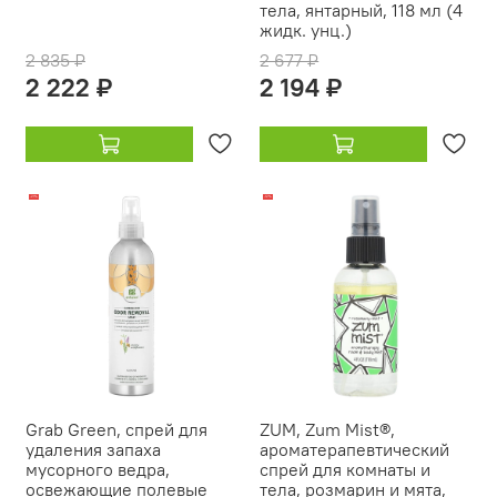
тела, янтарный, 118 мл (4
жидк. унц.)
2 835 ₽
2 677 ₽
2 222 ₽
2 194 ₽
-21%
-12%
Grab Green, спрей для
ZUM, Zum Mist®,
удаления запаха
ароматерапевтический
мусорного ведра,
спрей для комнаты и
освежающие полевые
тела, розмарин и мята,