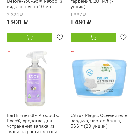
Before-You-Go®, набор, 3
гардения, 201 мл (7
вида спрея по 10 мл
унций)
2 324 ₽
1 667 ₽
1 931 ₽
1 491 ₽
-17%
-13%
Earth Friendly Products,
Citrus Magic, Освежитель
Ecos®, средство для
воздуха, чистое белье,
устранения запаха из
566 г (20 унций)
ткани на растительной