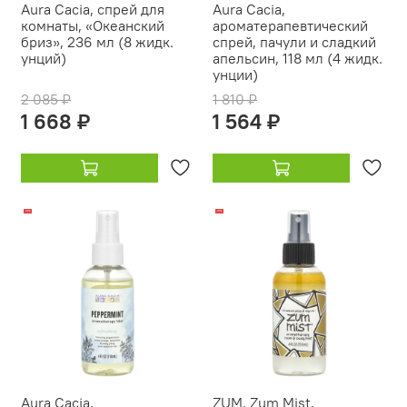
Aura Cacia, спрей для
Aura Cacia,
комнаты, «Океанский
ароматерапевтический
бриз», 236 мл (8 жидк.
спрей, пачули и сладкий
унций)
апельсин, 118 мл (4 жидк.
унции)
2 085 ₽
1 810 ₽
1 668 ₽
1 564 ₽
-14%
-19%
Aura Cacia,
ZUM, Zum Mist,