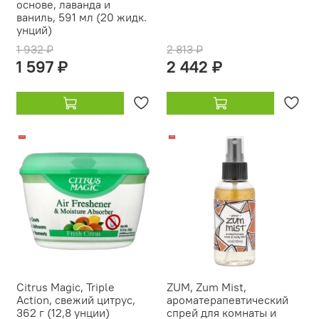
основе, лаванда и
ваниль, 591 мл (20 жидк.
унций)
1 932 ₽
2 813 ₽
1 597 ₽
2 442 ₽
-22%
-18%
Citrus Magic, Triple
ZUM, Zum Mist,
Action, свежий цитрус,
ароматерапевтический
362 г (12,8 унции)
спрей для комнаты и