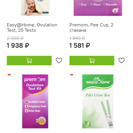
Easy@Home, Ovulation
Premom, Pee Cup, 2
Test, 25 Tests
стакана
2 306 ₽
1 849 ₽
1 938 ₽
1 581 ₽
-23%
-12%