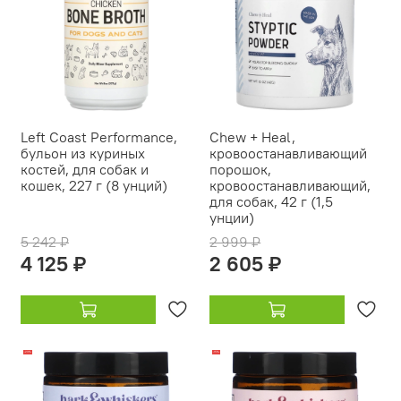
Left Coast Performance,
Chew + Heal,
бульон из куриных
кровоостанавливающий
костей, для собак и
порошок,
кошек, 227 г (8 унций)
кровоостанавливающий,
для собак, 42 г (1,5
унции)
5 242 ₽
2 999 ₽
4 125 ₽
2 605 ₽
-23%
-15%