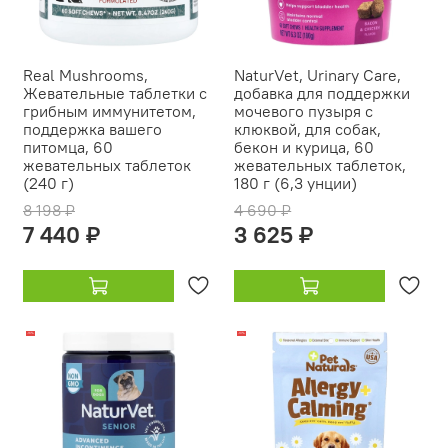
Real Mushrooms,
NaturVet, Urinary Care,
Жевательные таблетки с
добавка для поддержки
грибным иммунитетом,
мочевого пузыря с
поддержка вашего
клюквой, для собак,
питомца, 60
бекон и курица, 60
жевательных таблеток
жевательных таблеток,
(240 г)
180 г (6,3 унции)
8 198 ₽
4 690 ₽
7 440 ₽
3 625 ₽
-16%
-10%