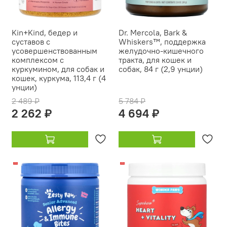
Kin+Kind, бедер и
Dr. Mercola, Bark &
суставов с
Whiskers™, поддержка
усовершенствованным
желудочно-кишечного
комплексом с
тракта, для кошек и
куркумином, для собак и
собак, 84 г (2,9 унции)
кошек, куркума, 113,4 г (4
унции)
2 489 ₽
5 784 ₽
2 262 ₽
4 694 ₽
-15%
-18%