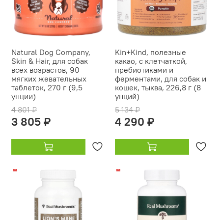
Natural Dog Company,
Kin+Kind, полезные
Skin & Hair, для собак
какао, с клетчаткой,
всех возрастов, 90
пребиотиками и
мягких жевательных
ферментами, для собак и
таблеток, 270 г (9,5
кошек, тыква, 226,8 г (8
унции)
унций)
4 801 ₽
5 134 ₽
3 805 ₽
4 290 ₽
-21%
-17%