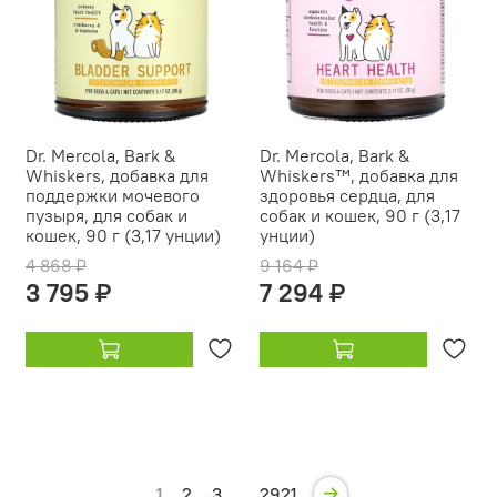
Dr. Mercola, Bark &
Dr. Mercola, Bark &
Whiskers, добавка для
Whiskers™, добавка для
поддержки мочевого
здоровья сердца, для
пузыря, для собак и
собак и кошек, 90 г (3,17
кошек, 90 г (3,17 унции)
унции)
4 868 ₽
9 164 ₽
3 795 ₽
7 294 ₽
1
2
3
…
2921