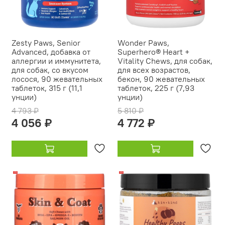
Zesty Paws, Senior
Wonder Paws,
Advanced, добавка от
Superhero® Heart +
аллергии и иммунитета,
Vitality Chews, для собак,
для собак, со вкусом
для всех возрастов,
лосося, 90 жевательных
бекон, 90 жевательных
таблеток, 315 г (11,1
таблеток, 225 г (7,93
унции)
унции)
4 793 ₽
5 810 ₽
4 056 ₽
4 772 ₽
-21%
-16%