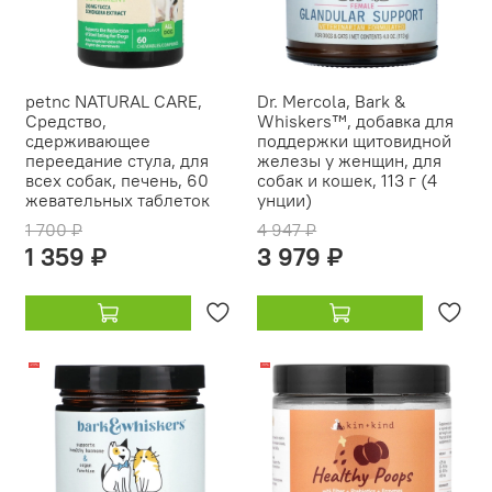
petnc NATURAL CARE,
Dr. Mercola, Bark &
Средство,
Whiskers™, добавка для
сдерживающее
поддержки щитовидной
переедание стула, для
железы у женщин, для
всех собак, печень, 60
собак и кошек, 113 г (4
жевательных таблеток
унции)
1 700 ₽
4 947 ₽
1 359 ₽
3 979 ₽
-23%
-10%