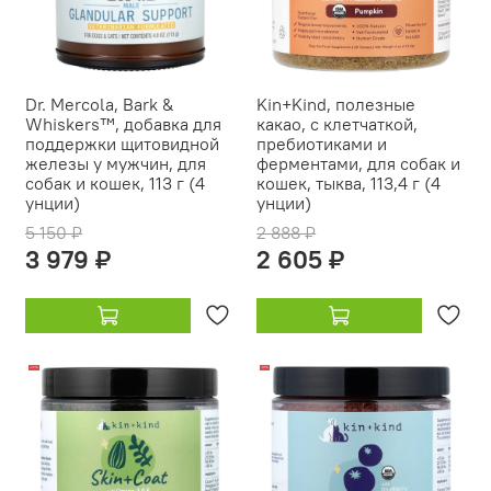
Dr. Mercola, Bark &
Kin+Kind, полезные
Whiskers™, добавка для
какао, с клетчаткой,
поддержки щитовидной
пребиотиками и
железы у мужчин, для
ферментами, для собак и
собак и кошек, 113 г (4
кошек, тыква, 113,4 г (4
унции)
унции)
5 150 ₽
2 888 ₽
3 979 ₽
2 605 ₽
-22%
-10%