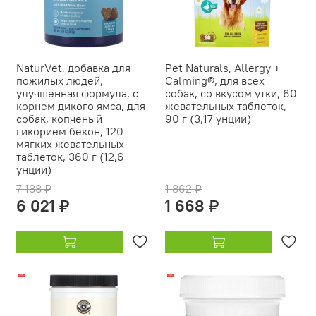
NaturVet, добавка для
Pet Naturals, Allergy +
пожилых людей,
Calming®, для всех
улучшенная формула, с
собак, со вкусом утки, 60
корнем дикого ямса, для
жевательных таблеток,
собак, копченый
90 г (3,17 унции)
гикорием бекон, 120
мягких жевательных
таблеток, 360 г (12,6
унции)
7 138 ₽
1 862 ₽
6 021 ₽
1 668 ₽
-21%
-13%