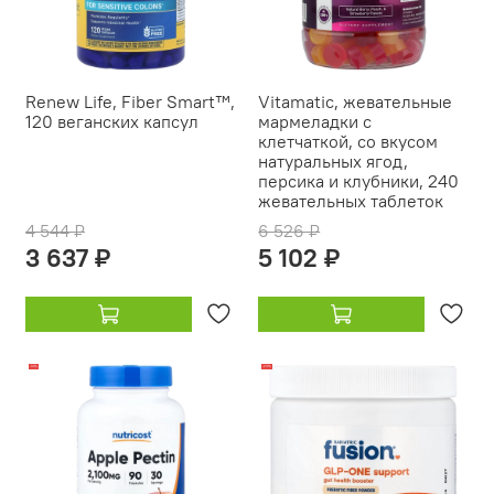
Renew Life, Fiber Smart™,
Vitamatic, жевательные
120 веганских капсул
мармеладки с
клетчаткой, со вкусом
натуральных ягод,
персика и клубники, 240
жевательных таблеток
4 544 ₽
6 526 ₽
3 637 ₽
5 102 ₽
-14%
-23%