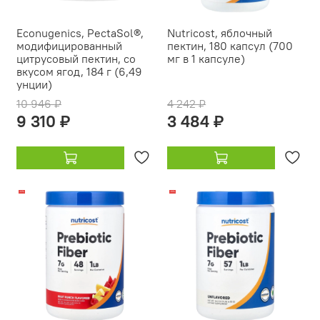
Econugenics, PectaSol®,
Nutricost, яблочный
модифицированный
пектин, 180 капсул (700
цитрусовый пектин, со
мг в 1 капсуле)
вкусом ягод, 184 г (6,49
унции)
10 946 ₽
4 242 ₽
9 310 ₽
3 484 ₽
-12%
-19%