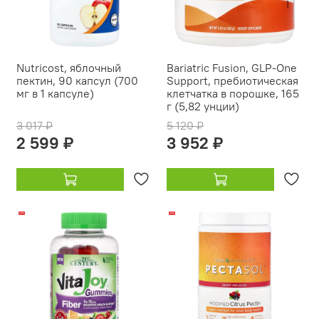
Nutricost, яблочный
Bariatric Fusion, GLP-One
пектин, 90 капсул (700
Support, пребиотическая
мг в 1 капсуле)
клетчатка в порошке, 165
г (5,82 унции)
3 017 ₽
5 120 ₽
2 599 ₽
3 952 ₽
-12%
-10%