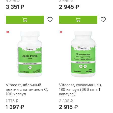
4 305 ₽
3 649 ₽
3 351 ₽
2 945 ₽
-21%
-12%
Vitacost, яблочный
Vitacost, глюкоманнан,
пектин с витамином C,
180 капсул (666 мг в 1
100 капсул
капсуле)
1 776 ₽
3 308 ₽
1 397 ₽
2 915 ₽