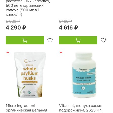
растительных капсулах,
500 вегетарианских
капсул (500 мг в 1
капсуле)
5 023 ₽
5 185 ₽
4 290 ₽
4 616 ₽
-18%
-19%
Micro Ingredients,
Vitacost, шелуха семян
органическая цельная
подорожника, 2625 мг,