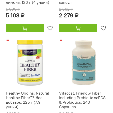
лимона, 120 г (4 унции)
капсул
5 999 ₽
2 662 ₽
5 103 ₽
2 279 ₽
-22%
-19%
Healthy Origins, Natural
Vitacost, Friendly Fiber
Healthy Fiber™, без
Including Prebiotic scFOS
добавок, 225 г (7,9
& Probiotics, 240
унции)
Capsules