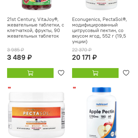
21st Century, VitaJoy®,
Econugenics, PectaSol®,
жевательные таблетки, с
модифицированный
клетчаткой, фрукты, 90
цитрусовый пектин, со
жевательных таблеток
вкусом ягод, 552 г (19,5
унции)
3 985 ₽
22 370 ₽
3 489 ₽
20 171 ₽
-15%
-18%