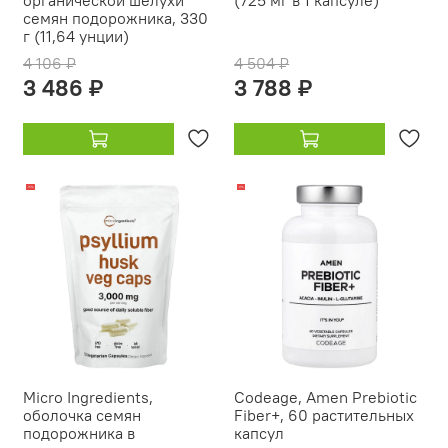
органической шелухи
(725 мг в 1 капсуле)
семян подорожника, 330
г (11,64 унции)
4 106 ₽
4 504 ₽
3 486 ₽
3 788 ₽
-15%
-11%
Micro Ingredients,
Codeage, Amen Prebiotic
оболочка семян
Fiber+, 60 растительных
подорожника в
капсул