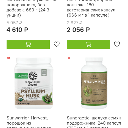
подорожника, без
конжака, 180
добавок, 680 г (24,3
вегетарианских капсул
унции)
(666 мг в 1 капсуле)
5 957 ₽
2 627 ₽
4 610 ₽
2 056 ₽
-15%
-16%
Sunwarrior, Harvest,
Sunergetic, шелуха семян
порошок из
подорожника, 240 капсул