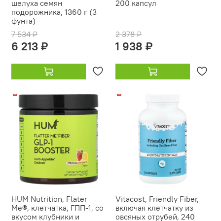
шелуха семян
200 капсул
подорожника, 1360 г (3
фунта)
7 534 ₽
2 378 ₽
6 213 ₽
1 938 ₽
-15%
-14%
HUM Nutrition, Flater
Vitacost, Friendly Fiber,
Me®, клетчатка, ГПП-1, со
включая клетчатку из
вкусом клубники и
овсяных отрубей, 240