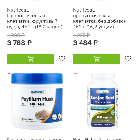
Nutricost,
Nutricost,
Пребиотическая
пребиотическая
клетчатка, фруктовый
клетчатка, без добавок,
пунш, 454 г (16,2 унции)
453 г (16,2 унции)
4 300 ₽
4 285 ₽
3 788 ₽
3 484 ₽
-23%
-22%
Nutricost, шелуха семян
Best Naturals, корень