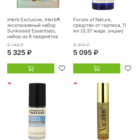
iHerb Exclusive, iHerb®,
Forces of Nature,
эксклюзивный набор
средство от герпеса, 11
Sunkissed Essentials,
мл (0,37 жидк. унции)
набор из 8 предметов
6 144 ₽
6 314 ₽
5 325 ₽
5 095 ₽
-12%
-14%