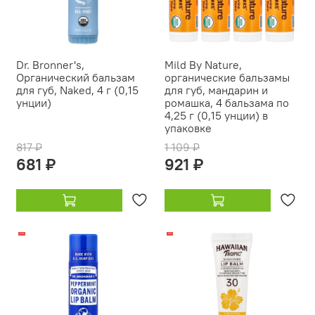
Dr. Bronner's,
Mild By Nature,
Органический бальзам
органические бальзамы
для губ, Naked, 4 г (0,15
для губ, мандарин и
унции)
ромашка, 4 бальзама по
4,25 г (0,15 унции) в
упаковке
817 ₽
1 109 ₽
681 ₽
921 ₽
-22%
-19%