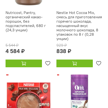
Nutricost, Pantry,
Nestle Hot Cocoa Mix,
органический какао-
смесь для приготовления
порошок, без
горячего шоколада,
подсластителей, 680 г
насыщенный вкус
(24,3 унции)
молочного шоколада, 8
упаковок по 8 г (0,28
унции)
5 544 ₽
929 ₽
4 584 ₽
838 ₽
-16%
-17%