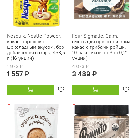
Nesquik, Nestle Powder,
Four Sigmatic, Calm,
какао-порошок с
смесь для приготовления
шоколадным вкусом, без
какао с грибами рейши,
добавления сахара, 453,5
10 пакетиков по 6 г (0,21
г (16 унций)
унции)
1 973 ₽
4 073 ₽
1 557 ₽
3 489 ₽
-11%
-11%