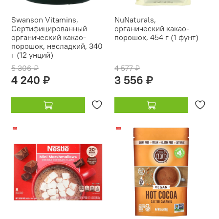
Swanson Vitamins,
NuNaturals,
Сертифицированный
органический какао-
органический какао-
порошок, 454 г (1 фунт)
порошок, несладкий, 340
г (12 унций)
5 306 ₽
4 577 ₽
4 240 ₽
3 556 ₽
-19%
-23%