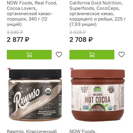
NOW Foods, Real Food,
California Gold Nutrition,
Cocoa Lovers,
Superfoods, CocoCeps,
органический какао-
органическое какао,
порошок, 340 г (12
кордицепс и рейши, 225 г
унций)
(7,93 унции)
3 685 ₽
3 028 ₽
2 877 ₽
2 708 ₽
-12%
-20%
Rawmio, Классический
NOW Foods,