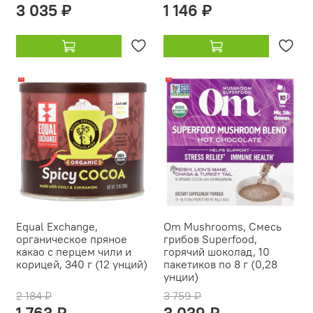
3 035 ₽
1 146 ₽
-19%
-19%
Equal Exchange,
Om Mushrooms, Смесь
органическое пряное
грибов Superfood,
какао с перцем чили и
горячий шоколад, 10
корицей, 340 г (12 унций)
пакетиков по 8 г (0,28
унции)
2 184 ₽
3 759 ₽
1 763 ₽
3 039 ₽