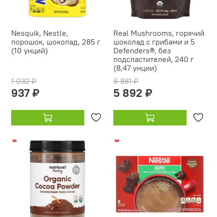
Nesquik, Nestle,
Real Mushrooms, горячий
порошок, шоколад, 285 г
шоколад с грибами и 5
(10 унций)
Defenders®, без
подсластителей, 240 г
(8,47 унции)
1 032 ₽
6 881 ₽
937 ₽
5 892 ₽
-17%
-10%