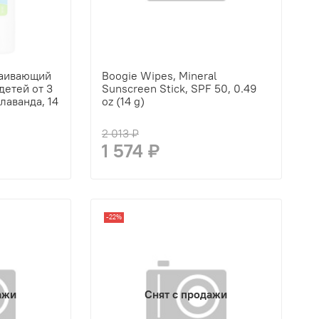
каивающий
Boogie Wipes, Mineral
детей от 3
Sunscreen Stick, SPF 50, 0.49
лаванда, 14
oz (14 g)
2 013 ₽
1 574 ₽
-22%
ажи
Снят с продажи