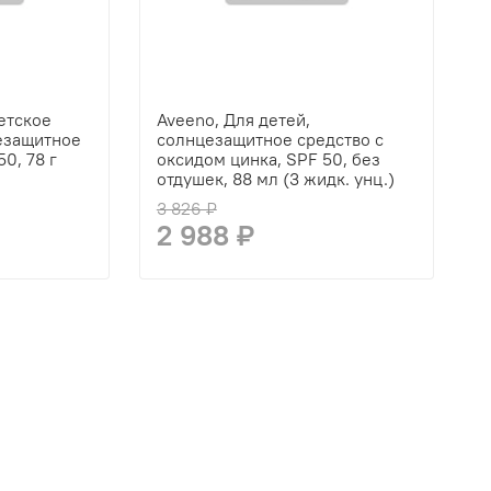
Детское
Aveeno, Для детей,
езащитное
солнцезащитное средство с
50, 78 г
оксидом цинка, SPF 50, без
отдушек, 88 мл (3 жидк. унц.)
3 826 ₽
2 988 ₽