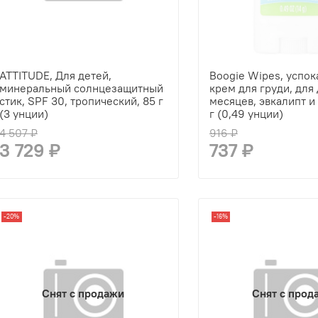
ATTITUDE, Для детей,
Boogie Wipes, успо
минеральный солнцезащитный
крем для груди, для 
стик, SPF 30, тропический, 85 г
месяцев, эвкалипт и 
(3 унции)
г (0,49 унции)
4 507 ₽
916 ₽
3 729 ₽
737 ₽
-20%
-16%
Снят с продажи
Снят с прод