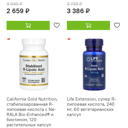
3 049 ₽
3 739 ₽
2 659 ₽
3 386 ₽
-18%
-12%
California Gold Nutrition,
Life Extension, супер R-
стабилизированная R-
липоевая кислота, 240
липоевая кислота с Na-
мг, 60 вегетарианских
RALA Bio-Enhanced® и
капсул
биотином, 120
растительных капсул