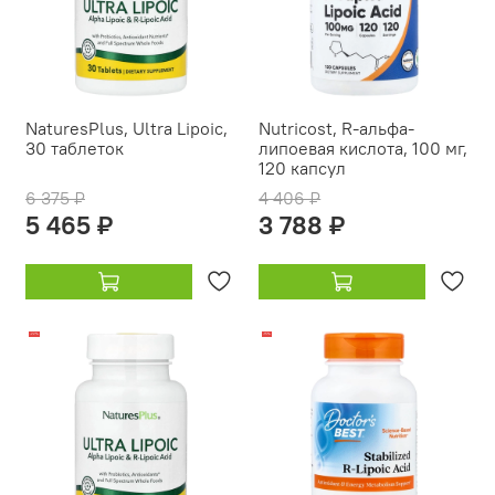
NaturesPlus, Ultra Lipoic,
Nutricost, R-альфа-
30 таблеток
липоевая кислота, 100 мг,
120 капсул
6 375 ₽
4 406 ₽
5 465 ₽
3 788 ₽
-22%
-15%