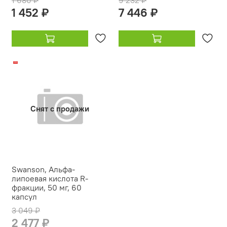
1 680 ₽
9 232 ₽
1 452 ₽
7 446 ₽
-19%
Снят с продажи
Swanson, Альфа-
липоевая кислота R-
фракции, 50 мг, 60
капсул
3 049 ₽
2 477 ₽