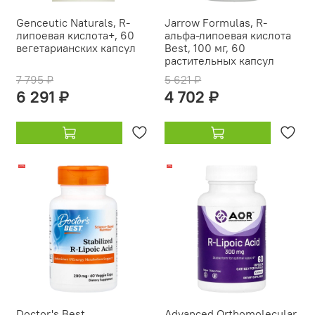
Genceutic Naturals, R-
Jarrow Formulas, R-
липоевая кислота+, 60
альфа-липоевая кислота
вегетарианских капсул
Best, 100 мг, 60
растительных капсул
7 795 ₽
5 621 ₽
6 291 ₽
4 702 ₽
-23%
-11%
Doctor's Best,
Advanced Orthomolecular