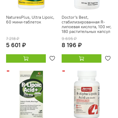
NaturesPlus, Ultra Lipoic,
Doctor's Best,
60 мини-таблеток
стабилизированная R-
липоевая кислота, 100 мг,
180 растительных капсул
7 218 ₽
9 695 ₽
5 601 ₽
8 196 ₽
-19%
-16%