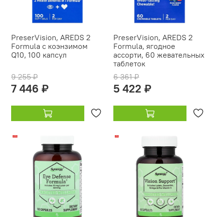
PreserVision, AREDS 2
PreserVision, AREDS 2
Formula с коэнзимом
Formula, ягодное
Q10, 100 капсул
ассорти, 60 жевательных
таблеток
9 255 ₽
6 361 ₽
7 446 ₽
5 422 ₽
-23%
-11%