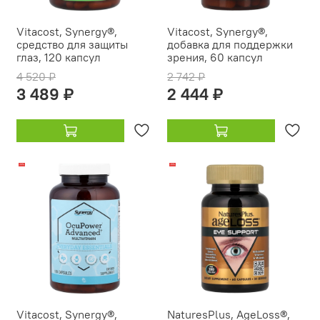
Vitacost, Synergy®,
Vitacost, Synergy®,
средство для защиты
добавка для поддержки
глаз, 120 капсул
зрения, 60 капсул
4 520 ₽
2 742 ₽
3 489 ₽
2 444 ₽
-19%
-18%
Vitacost, Synergy®,
NaturesPlus, AgeLoss®,