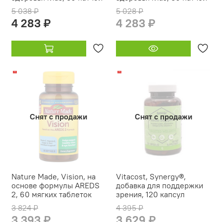
5 038 ₽
5 028 ₽
4 283 ₽
4 283 ₽
-11%
-17%
Снят с продажи
Снят с продажи
Nature Made, Vision, на
Vitacost, Synergy®,
основе формулы AREDS
добавка для поддержки
2, 60 мягких таблеток
зрения, 120 капсул
3 824 ₽
4 395 ₽
3 393 ₽
3 629 ₽