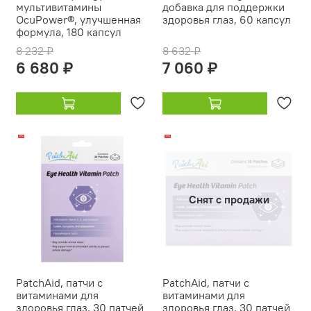
мультивитамины
добавка для поддержки
OcuPower®, улучшенная
здоровья глаз, 60 капсул
формула, 180 капсул
8 232 ₽
8 632 ₽
6 680 ₽
7 060 ₽
-15%
-15%
Снят с продажи
PatchAid, патчи с
PatchAid, патчи с
витаминами для
витаминами для
здоровья глаз, 30 патчей
здоровья глаз, 30 патчей