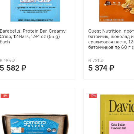
Barebells, Protein Bar, Creamy
Quest Nutrition, пр
Crisp, 12 Bars, 1.94 oz (55 g)
батончик, шоколад и
Each
арахисовая паста, 12
батончиков по 60 г (
6 185 ₽
6 731 ₽
5 582 ₽
5 374 ₽
-16%
-17%