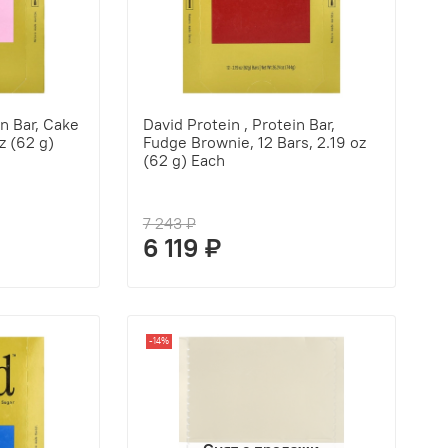
in Bar, Cake
David Protein , Protein Bar,
oz (62 g)
Fudge Brownie, 12 Bars, 2.19 oz
(62 g) Each
7 243 ₽
6 119 ₽
-14%