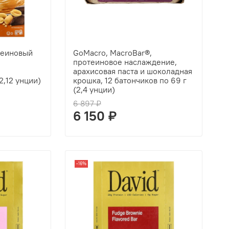
отеиновый
GoMacro, MacroBar®,
протеиновое наслаждение,
арахисовая паста и шоколадная
2,12 унции)
крошка, 12 батончиков по 69 г
(2,4 унции)
6 897 ₽
6 150 ₽
-16%