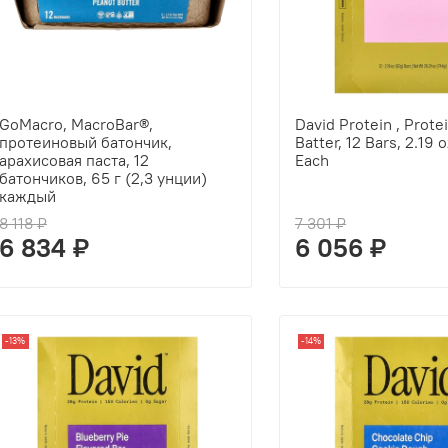
GoMacro, MacroBar®,
David Protein , Prote
протеиновый батончик,
Batter, 12 Bars, 2.19 
арахисовая паста, 12
Each
батончиков, 65 г (2,3 унции)
каждый
8 118 ₽
7 301 ₽
6 834 ₽
6 056 ₽
-13%
-14%