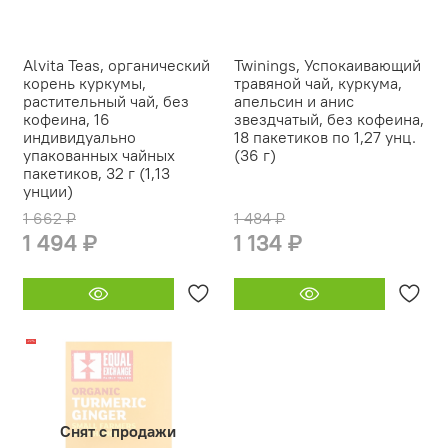
Alvita Teas, органический
Twinings, Успокаивающий
корень куркумы,
травяной чай, куркума,
растительный чай, без
апельсин и анис
кофеина, 16
звездчатый, без кофеина,
индивидуально
18 пакетиков по 1,27 унц.
упакованных чайных
(36 г)
пакетиков, 32 г (1,13
унции)
1 662 ₽
1 484 ₽
1 494 ₽
1 134 ₽
-22%
Снят с продажи