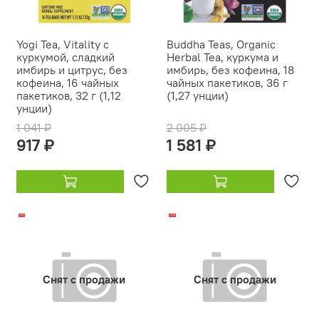
Yogi Tea, Vitality с
Buddha Teas, Organic
куркумой, сладкий
Herbal Tea, куркума и
имбирь и цитрус, без
имбирь, без кофеина, 18
кофеина, 16 чайных
чайных пакетиков, 36 г
пакетиков, 32 г (1,12
(1,27 унции)
унции)
1 041 ₽
2 005 ₽
917 ₽
1 581 ₽
-10%
-24%
Снят с продажи
Снят с продажи