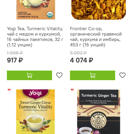
Yogi Tea, Turmeric Vitality,
Frontier Co-op,
чай с медом и куркумой,
органический травяной
16 чайных пакетиков, 32 г
чай, куркума и имбирь,
(1,12 унции)
453 г (16 унций)
1 096 ₽
5 002 ₽
917 ₽
4 074 ₽
-12%
-21%