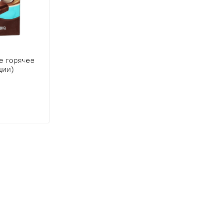
е горячее
ции)