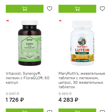
-16%
-17%
Vitacost, Synergy®,
MaryRuth's, жевательные
лютеин с FloraGLO®, 60
таблетки с лютеином,
капсул
цитрус, 30 жевательных
таблеток
2 047 ₽
5 169 ₽
1 726 ₽
4 283 ₽