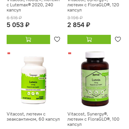
с Lutemax® 2020, 240
лютеин с FloraGLO®, 120
капсул
капсул
6 516 ₽
3 196 ₽
5 053 ₽
2 854 ₽
-10%
-20%
Vitacost, лютеин с
Vitacost, Synergy®,
зеаксантином, 60 капсул
лютеин с FloraGLO®, 100
капсул