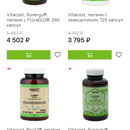
Vitacost, Synergy®,
Vitacost, лютеин с
лютеин с FloraGLO®, 240
зеаксантином, 120 капсул
капсул
5 467 ₽
4 192 ₽
4 502 ₽
3 795 ₽
-22%
-11%
Vitacost, Root2®, лютеин
Vitacost, Synergy®,