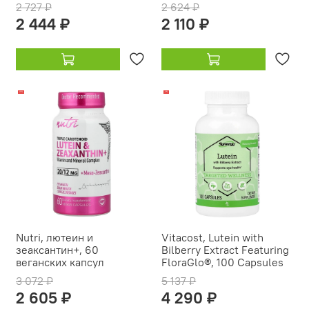
2 727 ₽
2 624 ₽
2 444 ₽
2 110 ₽
-15%
-17%
Nutri, лютеин и
Vitacost, Lutein with
зеаксантин+, 60
Bilberry Extract Featuring
веганских капсул
FloraGlo®, 100 Capsules
3 072 ₽
5 137 ₽
2 605 ₽
4 290 ₽