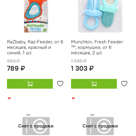
RaZbaby, Raz-Feeder, от 6
Munchkin, Fresh Feeder
месяцев, красный и
™, кормушки, от 6
синий, 1 шт.
месяцев, 2 шт.
953 ₽
1 535 ₽
789 ₽
1 303 ₽
-21%
-14%
Снят с продажи
Снят с продажи