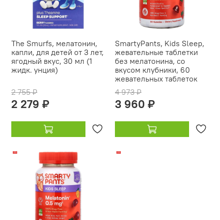
The Smurfs, мелатонин,
SmartyPants, Kids Sleep,
капли, для детей от 3 лет,
жевательные таблетки
ягодный вкус, 30 мл (1
без мелатонина, со
жидк. унция)
вкусом клубники, 60
жевательных таблеток
2 755 ₽
4 973 ₽
2 279 ₽
3 960 ₽
-16%
-14%