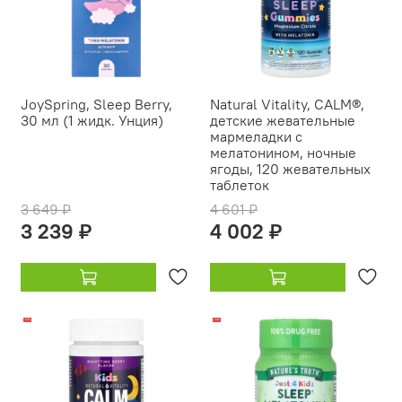
JoySpring, Sleep Berry,
Natural Vitality, CALM®,
30 мл (1 жидк. Унция)
детские жевательные
мармеладки с
мелатонином, ночные
ягоды, 120 жевательных
таблеток
3 649 ₽
4 601 ₽
3 239 ₽
4 002 ₽
-13%
-14%