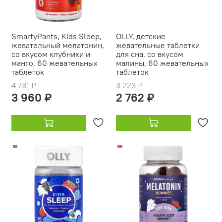
SmartyPants, Kids Sleep,
OLLY, детские
жевательный мелатонин,
жевательные таблетки
со вкусом клубники и
для сна, со вкусом
манго, 60 жевательных
малины, 60 жевательных
таблеток
таблеток
4 731 ₽
3 223 ₽
3 960 ₽
2 762 ₽
-18%
-20%