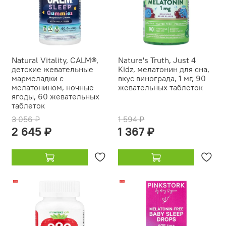
Natural Vitality, CALM®,
Nature's Truth, Just 4
детские жевательные
Kidz, мелатонин для сна,
мармеладки с
вкус винограда, 1 мг, 90
мелатонином, ночные
жевательных таблеток
ягоды, 60 жевательных
таблеток
3 056 ₽
1 594 ₽
2 645 ₽
1 367 ₽
-16%
-23%