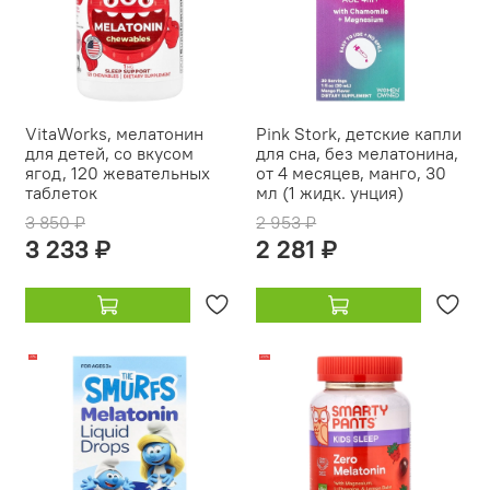
VitaWorks, мелатонин
Pink Stork, детские капли
для детей, со вкусом
для сна, без мелатонина,
ягод, 120 жевательных
от 4 месяцев, манго, 30
таблеток
мл (1 жидк. унция)
3 850 ₽
2 953 ₽
3 233 ₽
2 281 ₽
-17%
-20%