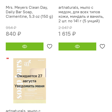
Mrs. Meyers Clean Day,
artnaturals, мыло с
Daily Bar Soap,
медом, для всех типов
Clementine, 5.3 oz (150 g)
кожи, миндаль и ваниль,
2 шт. по 141 г (5 унций)
954 ₽
2 047 ₽
840 ₽
1 615 ₽
-19%
Ожидается 27
августа
Уведомить меня
artnaturals, мыло с