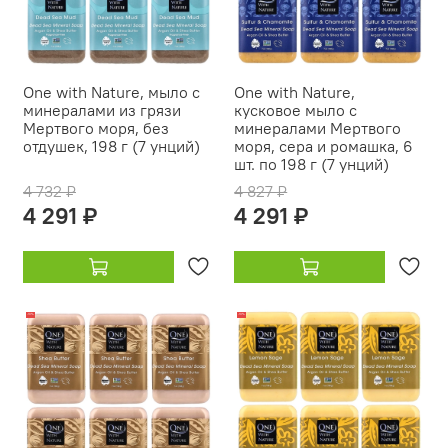
One with Nature, мыло с
One with Nature,
минералами из грязи
кусковое мыло с
Мертвого моря, без
минералами Мертвого
отдушек, 198 г (7 унций)
моря, сера и ромашка, 6
шт. по 198 г (7 унций)
4 732 ₽
4 827 ₽
4 291 ₽
4 291 ₽
-19%
-19%