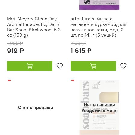
Mrs. Meyers Clean Day,
artnaturals, мыло с
Aromatherapeutic, Daily
магнием и куркумой, для
Bar Soap, Birchwood, 5.3
всех типов кожи, мед, 2
oz (150 g)
шт. по 141 г (5 унций)
1 050 ₽
2 081 ₽
919 ₽
1 615 ₽
-12%
-21%
Нет в наличии
Снят с продажи
Уведомить меня