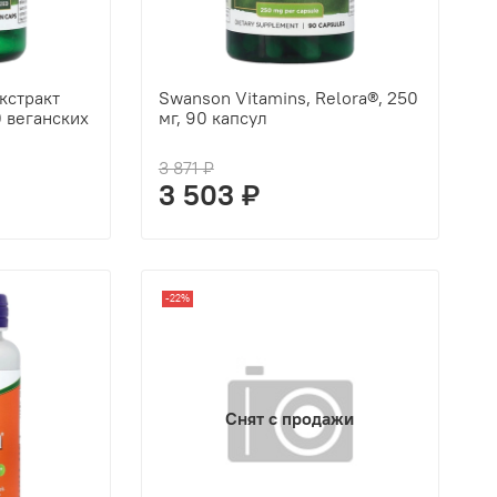
кстракт
Swanson Vitamins, Relora®, 250
0 веганских
мг, 90 капсул
3 871 ₽
3 503 ₽
-22%
Снят с продажи