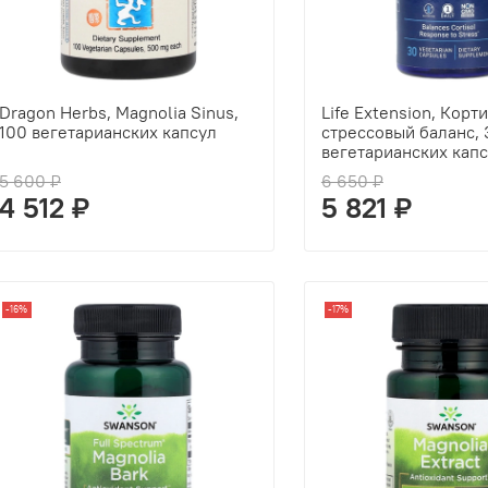
Dragon Herbs, Magnolia Sinus,
Life Extension, Корт
100 вегетарианских капсул
стрессовый баланс, 
вегетарианских кап
5 600 ₽
6 650 ₽
4 512 ₽
5 821 ₽
-16%
-17%