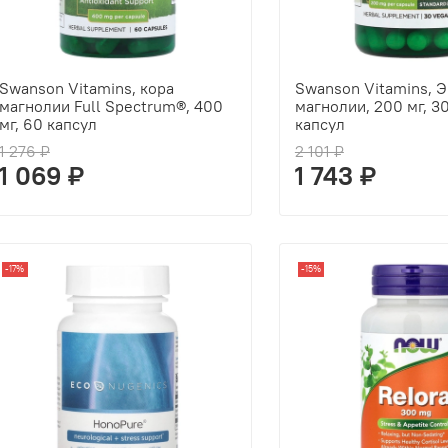
Swanson Vitamins, кора
Swanson Vitamins, Э
магнолии Full Spectrum®, 400
магнолии, 200 мг, 3
мг, 60 капсул
капсул
1 276 ₽
2 101 ₽
1 069 ₽
1 743 ₽
-17%
-15%