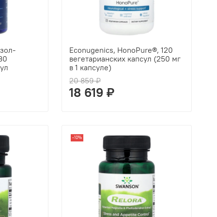
изол-
Econugenics, HonoPure®, 120
30
вегетарианских капсул (250 мг
сул
в 1 капсуле)
20 859 ₽
18 619 ₽
-10%