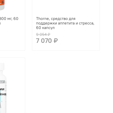
300 мг, 60
Thorne, средство для
л
поддержки аппетита и стресса,
60 капсул
9 054 ₽
7 070 ₽
чии
еня