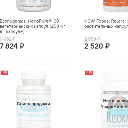
Econugenics, HonoPure®, 30
NOW Foods, Relora, 
вегетарианских капсул (250 мг
растительных капсу
в 1 капсуле)
9 382 ₽
2 953 ₽
7 824 ₽
2 520 ₽
-18%
-22%
Нет в нали
Снят с продажи
Уведомить м