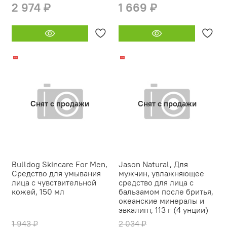
2 974 ₽
1 669 ₽
-21%
-18%
Снят с продажи
Снят с продажи
Bulldog Skincare For Men,
Jason Natural, Для
Средство для умывания
мужчин, увлажняющее
лица с чувствительной
средство для лица с
кожей, 150 мл
бальзамом после бритья,
океанские минералы и
эвкалипт, 113 г (4 унции)
1 943 ₽
2 034 ₽