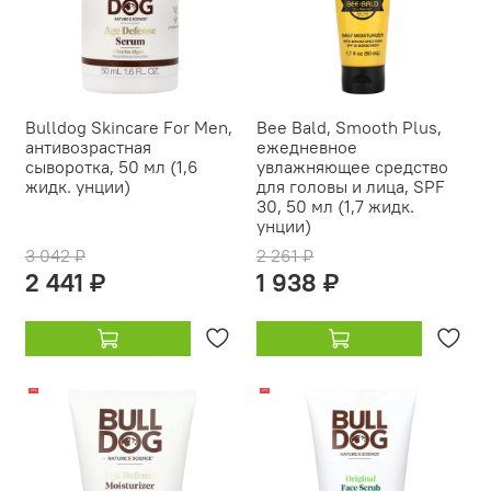
Bulldog Skincare For Men,
Bee Bald, Smooth Plus,
антивозрастная
ежедневное
сыворотка, 50 мл (1,6
увлажняющее средство
жидк. унции)
для головы и лица, SPF
30, 50 мл (1,7 жидк.
унции)
3 042 ₽
2 261 ₽
2 441 ₽
1 938 ₽
-18%
-12%