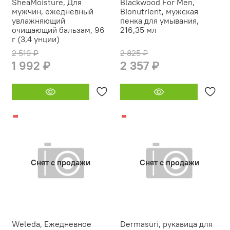
SheaMoisture, Для
Blackwood For Men,
мужчин, ежедневный
Bionutrient, мужская
увлажняющий
пенка для умывания,
очищающий бальзам, 96
216,35 мл
г (3,4 унции)
2 519 ₽
2 825 ₽
1 992 ₽
2 357 ₽
-19%
-10%
Снят с продажи
Снят с продажи
Weleda, Ежедневное
Dermasuri, рукавица для