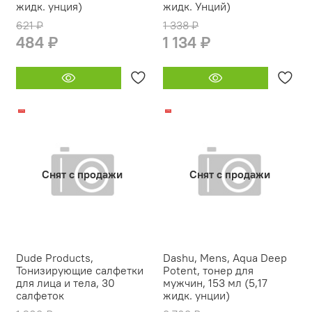
жидк. унция)
жидк. Унций)
621 ₽
1 338 ₽
484 ₽
1 134 ₽
-22%
-21%
Снят с продажи
Снят с продажи
Dude Products,
Dashu, Mens, Aqua Deep
Тонизирующие салфетки
Potent, тонер для
для лица и тела, 30
мужчин, 153 мл (5,17
салфеток
жидк. унции)