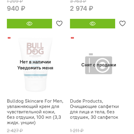
1 209 ₽
3 763 ₽
940 ₽
2 974 ₽
-18%
-22%
Нет в наличии
Снят с продажи
Уведомить меня
Bulldog Skincare For Men,
Dude Products,
увлажняющий крем для
Очищающие салфетки
чувствительной кожи,
для лица и тела, без
без отдушки, 100 мл (3,3
отдушек, 30 салфеток
жидк. унции)
2 427 ₽
1 211 ₽