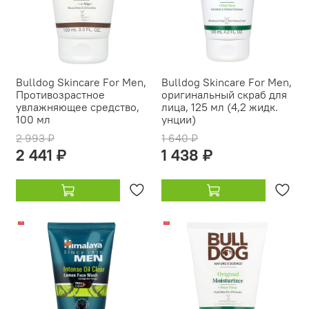
Bulldog Skincare For Men,
Bulldog Skincare For Men,
Противозрастное
оригинальный скраб для
увлажняющее средство,
лица, 125 мл (4,2 жидк.
100 мл
унции)
2 993 ₽
1 640 ₽
2 441 ₽
1 438 ₽
-21%
-14%