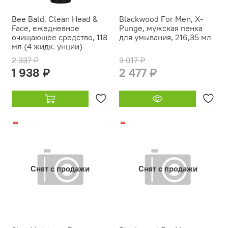
Bee Bald, Clean Head &
Blackwood For Men, X-
Face, ежедневное
Punge, мужская пенка
очищающее средство, 118
для умывания, 216,35 мл
мл (4 жидк. унции)
2 337 ₽
3 017 ₽
1 938 ₽
2 477 ₽
-21%
-17%
Снят с продажи
Снят с продажи