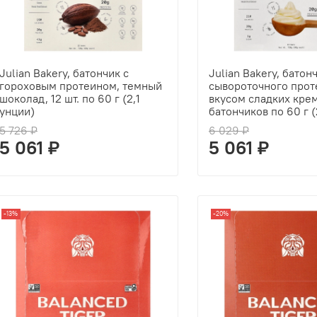
Julian Bakery, батончик с
Julian Bakery, батон
гороховым протеином, темный
сывороточного прот
шоколад, 12 шт. по 60 г (2,1
вкусом сладких крем
унции)
батончиков по 60 г (
5 726 ₽
6 029 ₽
5 061 ₽
5 061 ₽
-13%
-20%