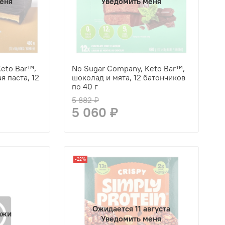
еня
Уведомить меня
eto Bar™,
No Sugar Company, Keto Bar™,
я паста, 12
шоколад и мята, 12 батончиков
по 40 г
5 882 ₽
5 060 ₽
-22%
Ожидается 11 августа
ажи
Уведомить меня