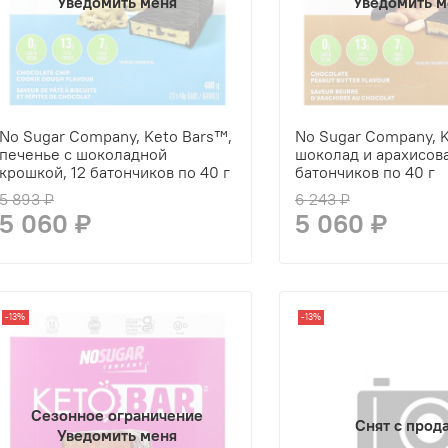
Уведомить меня
Уведомить м
No Sugar Company, Keto Bars™,
No Sugar Company, K
печенье с шоколадной
шоколад и арахисова
крошкой, 12 батончиков по 40 г
батончиков по 40 г
5 893 ₽
6 243 ₽
5 060 ₽
5 060 ₽
-13%
-13%
Сезонное ограничение
Снят с прод
Уведомить меня