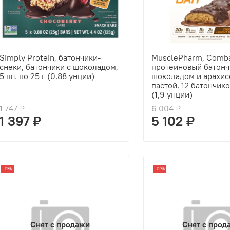
Simply Protein, батончики-
MusclePharm, Comb
снеки, батончики с шоколадом,
протеиновый батончи
5 шт. по 25 г (0,88 унции)
шоколадом и арахис
пастой, 12 батончико
(1,9 унции)
1 747 ₽
6 004 ₽
1 397 ₽
5 102 ₽
-11%
-12%
Снят с продажи
Снят с прод