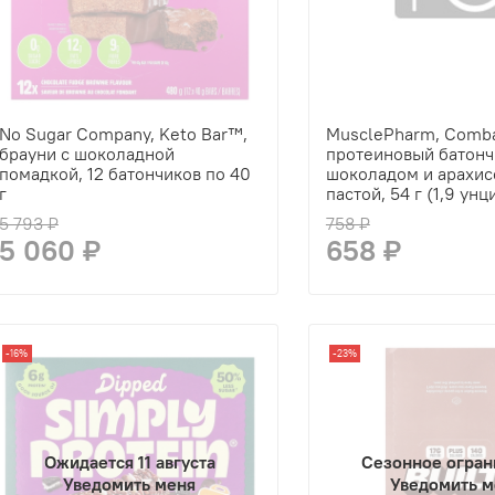
No Sugar Company, Keto Bar™,
MusclePharm, Comb
брауни с шоколадной
протеиновый батончи
помадкой, 12 батончиков по 40
шоколадом и арахис
г
пастой, 54 г (1,9 унц
5 793 ₽
758 ₽
5 060 ₽
658 ₽
-16%
-23%
Ожидается 11 августа
Сезонное огран
Уведомить меня
Уведомить м