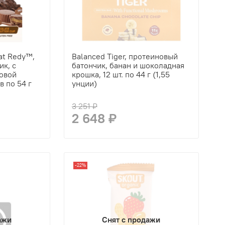
at Redy™,
Balanced Tiger, протеиновый
к, с
батончик, банан и шоколадная
овой
крошка, 12 шт. по 44 г (1,55
в по 54 г
унции)
3 251 ₽
2 648 ₽
-22%
ажи
Снят с продажи