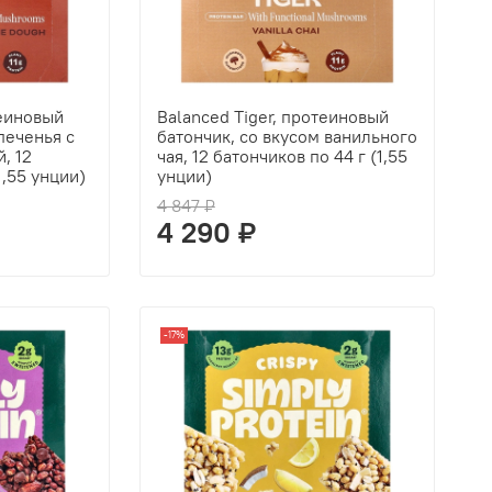
теиновый
Balanced Tiger, протеиновый
печенья с
батончик, со вкусом ванильного
, 12
чая, 12 батончиков по 44 г (1,55
1,55 унции)
унции)
4 847 ₽
4 290 ₽
-17%