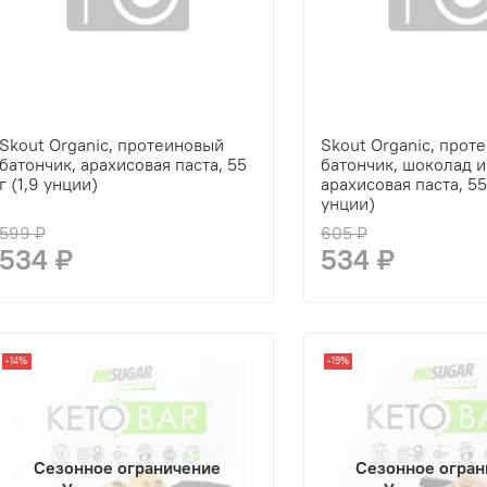
Skout Organic, протеиновый
Skout Organic, прот
батончик, арахисовая паста, 55
батончик, шоколад и
г (1,9 унции)
арахисовая паста, 55 
унции)
599 ₽
605 ₽
534 ₽
534 ₽
-14%
-19%
Сезонное ограничение
Сезонное огран