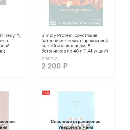
at Redy™,
Simply Protein, хрустящие
к, с
батончики-снеки, с арахисовой
овой
пастой и шоколадом, 8
ии)
батончиков по 40 г (1,41 унции)
2 807 ₽
2 200 ₽
-16%
ичение
Сезонное ограничение
еня
Уведомить меня