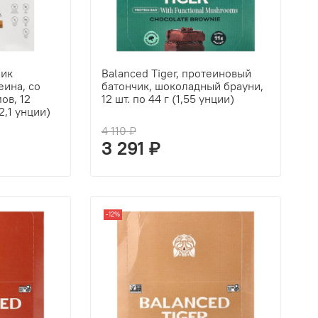
чик
Balanced Tiger, протеиновый
еина, со
батончик, шоколадный брауни,
ов, 12
12 шт. по 44 г (1,55 унции)
2,1 унции)
4 110 ₽
3 291 ₽
-12%