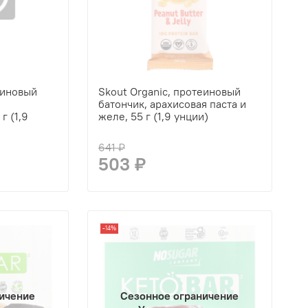
еиновый
Skout Organic, протеиновый
батончик, арахисовая паста и
г (1,9
желе, 55 г (1,9 унции)
641 ₽
503 ₽
-14%
ичение
Сезонное ограничение