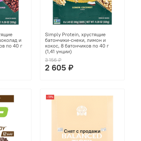
стящие
Simply Protein, хрустящие
шоколад и
батончики-снеки, лимон и
ов по 40 г
кокос, 8 батончиков по 40 г
(1,41 унции)
3 156 ₽
2 605 ₽
-19%
Снят с продажи