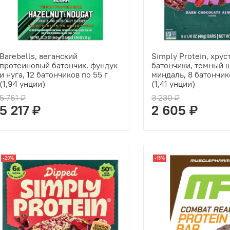
Barebells, веганский
Simply Protein, хру
протеиновый батончик, фундук
батончики, темный 
и нуга, 12 батончиков по 55 г
миндаль, 8 батончик
(1,94 унции)
(1,41 унции)
5 761 ₽
3 230 ₽
5 217 ₽
2 605 ₽
-20%
-15%