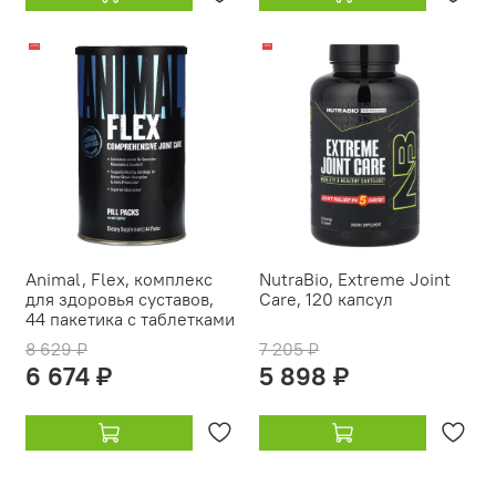
-23%
-18%
Animal, Flex, комплекс
NutraBio, Extreme Joint
для здоровья суставов,
Care, 120 капсул
44 пакетика с таблетками
8 629 ₽
7 205 ₽
6 674 ₽
5 898 ₽