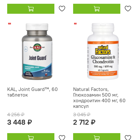
-19%
-11%
KAL, Joint Guard™, 60
Natural Factors,
таблеток
Глюкозамин 500 мг,
хондроитин 400 мг, 60
капсул
4 256 ₽
3 045 ₽
3 448 ₽
2 712 ₽