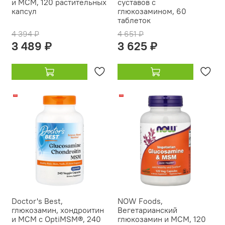
и МСМ, 120 растительных
суставов с
капсул
глюкозамином, 60
таблеток
4 394 ₽
4 651 ₽
3 489 ₽
3 625 ₽
-18%
-13%
Doctor's Best,
NOW Foods,
глюкозамин, хондроитин
Вегетарианский
и МСМ с OptiMSM®, 240
глюкозамин и МСМ, 120