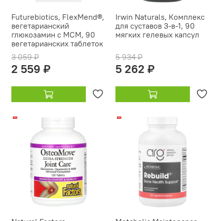
Futurebiotics, FlexMend®,
Irwin Naturals, Комплекс
вегетарианский
для суставов 3-в-1, 90
глюкозамин с МСМ, 90
мягких гелевых капсул
вегетарианских таблеток
3 059 ₽
5 934 ₽
2 559 ₽
5 262 ₽
-14%
-21%