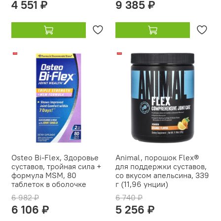
4 551 ₽
9 385 ₽
-13%
-22%
Osteo Bi-Flex, Здоровье
Animal, порошок Flex®
суставов, тройная сила +
для поддержки суставов,
формула MSM, 80
со вкусом апельсина, 339
таблеток в оболочке
г (11,96 унции)
6 982 ₽
6 740 ₽
6 106 ₽
5 256 ₽