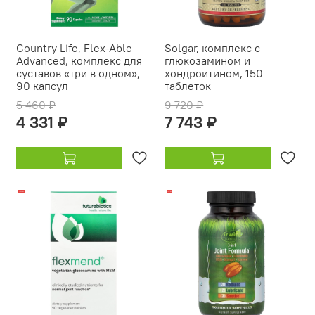
Country Life, Flex-Able
Solgar, комплекс с
Advanced, комплекс для
глюкозамином и
суставов «три в одном»,
хондроитином, 150
90 капсул
таблеток
5 460 ₽
9 720 ₽
4 331 ₽
7 743 ₽
-16%
-11%