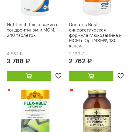
Nutricost, Глюкозамин с
Doctor's Best,
хондроитином и МСМ,
синергетическая
240 таблеток
формула глюкозамина и
МСМ с OptiMSM®, 180
капсул
4 567 ₽
3 163 ₽
3 788 ₽
2 762 ₽
-21%
-20%