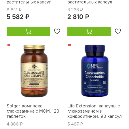
растительных капсул
растительных капсул
6 841 ₽
3 238 ₽
5 582 ₽
2 810 ₽
-17%
-13%
Solgar, комплекс
Life Extension, капсулы с
глюкозамина с МСМ, 120
глюкозамином и
таблеток
хондроитином, 90 капсул
4 306 ₽
5 467 ₽