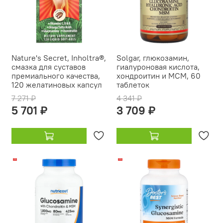
Nature's Secret, Inholtra®,
Solgar, глюкозамин,
смазка для суставов
гиалуроновая кислота,
премиального качества,
хондроитин и МСМ, 60
120 желатиновых капсул
таблеток
7 271 ₽
4 341 ₽
5 701 ₽
3 709 ₽
-17%
-13%