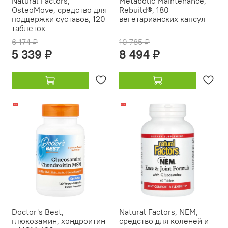
Natural Factors,
Metabolic Maintenance,
OsteoMove, средство для
Rebuild®, 180
поддержки суставов, 120
вегетарианских капсул
таблеток
6 174 ₽
10 785 ₽
5 339 ₽
8 494 ₽
-21%
-22%
Doctor's Best,
Natural Factors, NEM,
глюкозамин, хондроитин
средство для коленей и