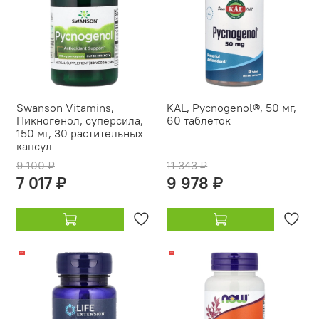
Swanson Vitamins,
KAL, Pycnogenol®, 50 мг,
Пикногенол, суперсила,
60 таблеток
150 мг, 30 растительных
капсул
9 100 ₽
11 343 ₽
7 017 ₽
9 978 ₽
-12%
-9%