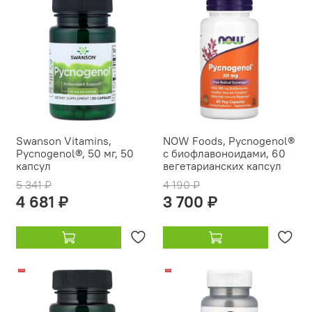
Swanson Vitamins,
NOW Foods, Pycnogenol®
Pycnogenol®, 50 мг, 50
с биофлавоноидами, 60
капсул
вегетарианских капсул
5 341 ₽
4 190 ₽
4 681 ₽
3 700 ₽
-23%
-12%