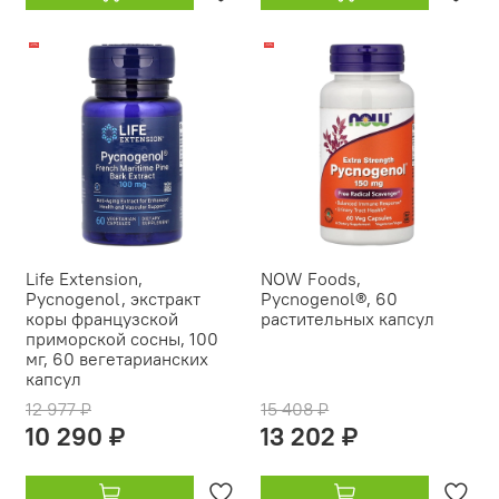
-21%
-14%
Life Extension,
NOW Foods,
Pycnogenol, экстракт
Pycnogenol®, 60
коры французской
растительных капсул
приморской сосны, 100
мг, 60 вегетарианских
капсул
12 977 ₽
15 408 ₽
10 290 ₽
13 202 ₽