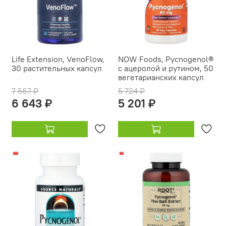
Life Extension, VenoFlow,
NOW Foods, Pycnogenol®
30 растительных капсул
с ацеролой и рутином, 50
вегетарианских капсул
7 567 ₽
5 724 ₽
6 643 ₽
5 201 ₽
-20%
-17%