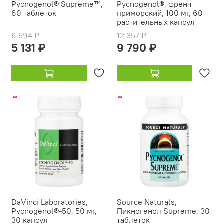
Pycnogenol® Supreme™,
Pycnogenol®, френч
60 таблеток
приморский, 100 мг, 60
растительных капсул
6 594 ₽
12 357 ₽
5 131 ₽
9 790 ₽
-15%
-17%
DaVinci Laboratories,
Source Naturals,
Pycnogenol®-50, 50 мг,
Пикногенол Supreme, 30
30 капсул
таблеток