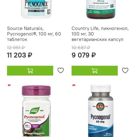
Source Naturals,
Country Life, пикногенол,
Pycnogenol®, 100 мг, 60
100 мг, 30
таблеток
вегетарианских капсул
12 951 ₽
10 687 ₽
11 203 ₽
9 079 ₽
-17%
-15%