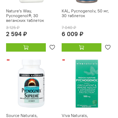
Nature's Way,
KAL, Pycnogenolv, 50 мг,
Pycnogenol®, 30
30 таблеток
веганских таблеток
3 125 ₽
7 040 ₽
2 594 ₽
6 009 ₽
-22%
-21%
Source Naturals,
Viva Naturals,