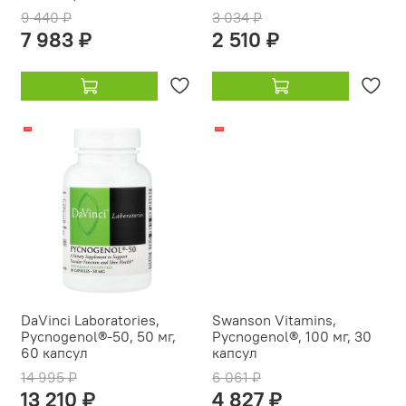
9 440 ₽
3 034 ₽
7 983 ₽
2 510 ₽
-12%
-20%
DaVinci Laboratories,
Swanson Vitamins,
Pycnogenol®-50, 50 мг,
Pycnogenol®, 100 мг, 30
60 капсул
капсул
14 995 ₽
6 061 ₽
13 210 ₽
4 827 ₽