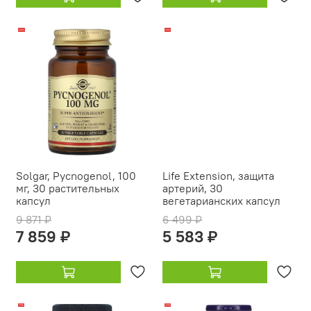
-20%
-14%
Solgar, Pycnogenol, 100
Life Extension, защита
мг, 30 растительных
артерий, 30
капсул
вегетарианских капсул
9 871 ₽
6 499 ₽
7 859 ₽
5 583 ₽
-12%
-12%