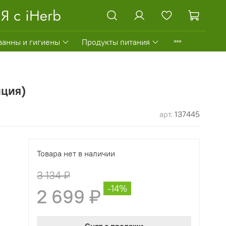
ванны и гигиены
Продукты питания
нция)
арт.
137445
Товара нет в наличии
3 134 ₽
-14%
2 699 ₽
Снят с продажи