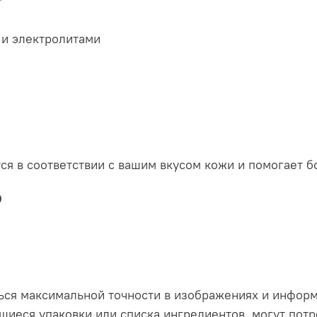
™
 и электролитами
ся в соответствии с вашим вкусом кожи и помогает б
ю
ься максимальной точности в изображениях и инфор
иеся упаковки или списка ингредиентов, могут потр