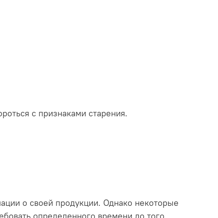
ороться с признаками старения.
мации о своей продукции. Однако некоторые
ебовать определенного времени до того