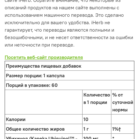
сайте iHerb. Обратите внимание, что некоторые из
описаний продуктов на нашем сайте выполнены с
использованием машинного перевода. Это сделано
исключительно для вашего удобства. iHerb не
гарантирует, что переводы являются полными и
безошибочными, и не несет ответственности за ошибки
или неточности при переводе.
Посетить веб-сайт производителя
Преимущества пищевых добавок
Размер порции:
1 капсула
Порций в упаковке:
60
Количество
% от
в 1 порции
суточной
нормы
Калории
10
Общее количество жиров
1 г
1%†
Убихинол (Kaneka Ubiquinol™ -
100 мг
*