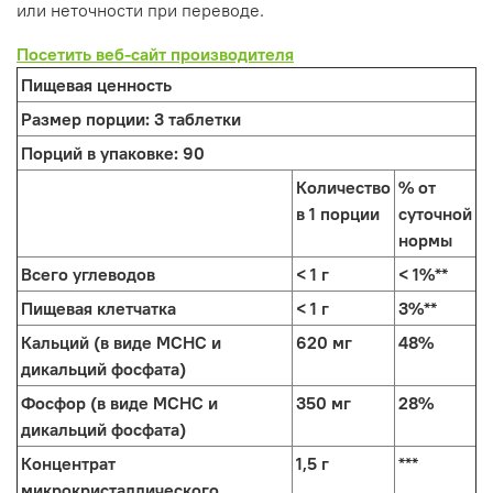
или неточности при переводе.
Посетить веб-сайт производителя
Пищевая ценность
Размер порции:
3 таблетки
Порций в упаковке:
90
Количество
% от
в 1 порции
суточной
нормы
Всего углеводов
< 1 г
< 1%**
Пищевая клетчатка
< 1 г
3%**
Кальций (в виде MCHC и
620 мг
48%
дикальций фосфата)
Фосфор (в виде MCHC и
350 мг
28%
дикальций фосфата)
Концентрат
1,5 г
***
микрокристаллического