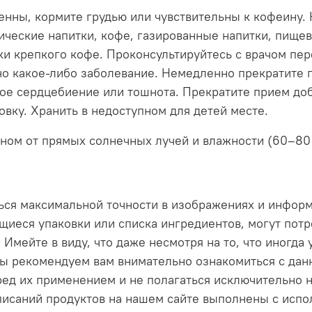
енны, кормите грудью или чувствительны к кофеину.
ические напитки, кофе, газированные напитки, пище
ки крепкого кофе. Проконсультируйтесь с врачом пе
ано какое-либо заболевание. Немедленно прекратите
ное сердцебиение или тошнота. Прекратите прием доб
ку. Хранить в недоступном для детей месте.
ном от прямых солнечных лучей и влажности (60–80 
ься максимальной точности в изображениях и инфор
иеся упаковки или списка ингредиентов, могут потр
 Имейте в виду, что даже несмотря на то, что иногда
 Мы рекомендуем вам внимательно ознакомиться с да
ед их применением и не полагаться исключительно 
описаний продуктов на нашем сайте выполнены с исп