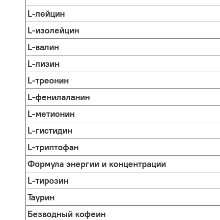
L-лейцин
L-изолейцин
L-валин
L-лизин
L-треонин
L-фенилаланин
L-метионин
L-гистидин
L-триптофан
Формула энергии и концентрации
L-тирозин
Таурин
Безводный кофеин