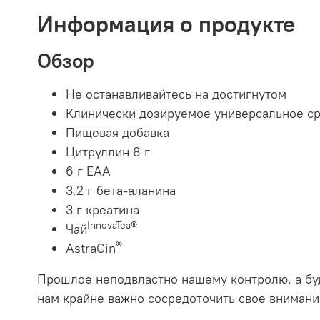
Информация о продукте
Обзор
Не останавливайтесь на достигнутом
Клинически дозируемое универсальное ср
Пищевая добавка
Цитруллин 8 г
6 г EAA
3,2 г бета-аланина
3 г креатина
InnovaTea®
Чай
®
AstraGin
Прошлое неподвластно нашему контролю, а буду
нам крайне важно сосредоточить свое внимание