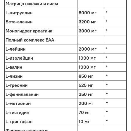
Матрица накачки и силы
L-цитруллин
8000 мг
*
Бета-аланин
3200 мг
*
Моногидрат креатина
3000 мг
*
Полный комплекс EAA
L-лейцин
2000 мг
*
L-изолейцин
1000 мг
*
L-валин
1000 мг
*
L-лизин
850 мг
*
L-треонин
525 мг
*
L-фенилаланин
350 мг
*
L-метионин
200 мг
*
L-гистидин
70 мг
*
L-триптофан
10 мг
*
Формула энергии и