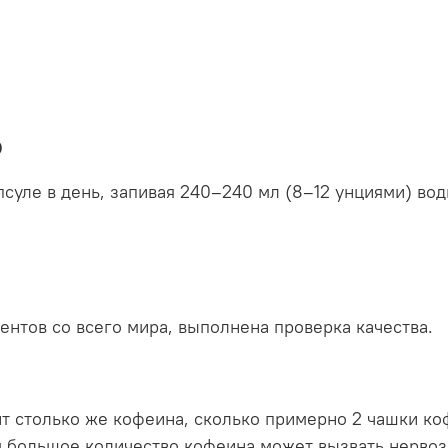
ю
псуле в день, запивая 240–240 мл (8–12 унциями) во
нтов со всего мира, выполнена проверка качества.
т столько же кофеина, сколько примерно 2 чашки ко
м большое количество кофеина может вызвать нервоз