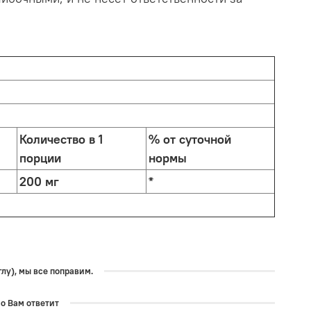
Количество в 1
% от суточной
порции
нормы
200 мг
*
лу), мы все поправим.
но Вам ответит