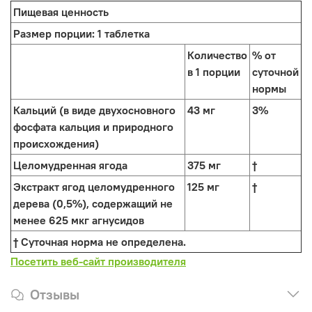
Пищевая ценность
Размер порции:
1 таблетка
Количество
% от
в 1 порции
суточной
нормы
Кальций (в виде двухосновного
43 мг
3%
фосфата кальция и природного
происхождения)
Целомудренная ягода
375 мг
†
Экстракт ягод целомудренного
125 мг
†
дерева (0,5%), содержащий не
менее 625 мкг агнусидов
† Суточная норма не определена.
Посетить веб-сайт производителя
Отзывы