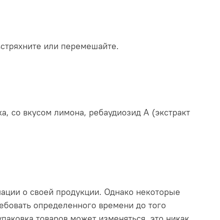
встряхните или перемешайте.
а, со вкусом лимона, ребаудиозид А (экстракт
мации о своей продукции. Однако некоторые
ебовать определенного времени до того
 упаковка товаров может изменяться, это никак