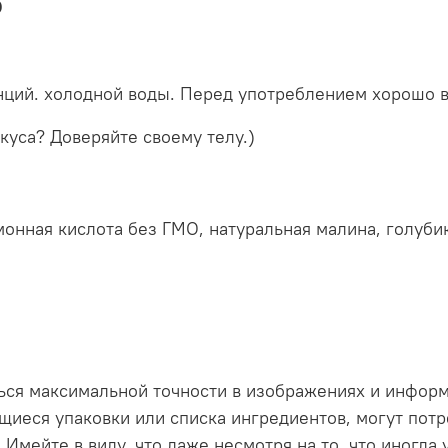
ю
унций. холодной воды. Перед употреблением хорошо 
уса? Доверяйте своему телу.)
монная кислота без ГМО, натуральная малина, голубик
ься максимальной точности в изображениях и инфор
иеся упаковки или списка ингредиентов, могут потр
 Имейте в виду, что даже несмотря на то, что иногда