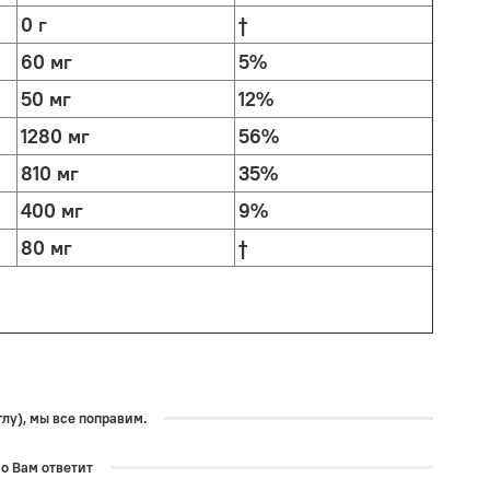
0 г
†
60 мг
5%
50 мг
12%
1280 мг
56%
810 мг
35%
400 мг
9%
80 мг
†
лу), мы все поправим.
но Вам ответит