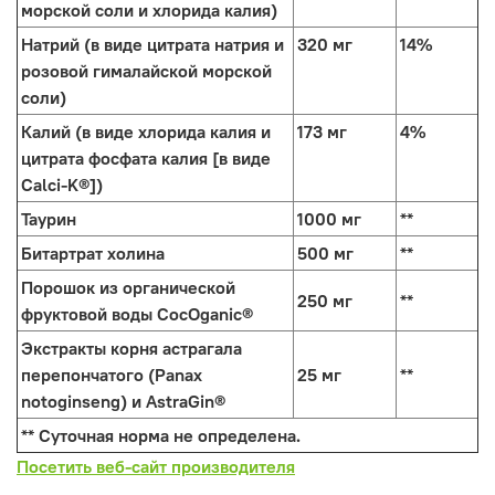
морской соли и хлорида калия)
Натрий (в виде цитрата натрия и
320 мг
14%
розовой гималайской морской
соли)
Калий (в виде хлорида калия и
173 мг
4%
цитрата фосфата калия [в виде
Calci-K®])
Таурин
1000 мг
**
Битартрат холина
500 мг
**
Порошок из органической
250 мг
**
фруктовой воды CocOganic®
Экстракты корня астрагала
перепончатого (Panax
25 мг
**
notoginseng) и AstraGin®
** Суточная норма не определена.
Посетить веб-сайт производителя