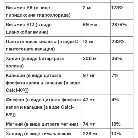
Витамин B6 (в виде
2 мг
123%
пиридоксина гидрохлорида)
Витамин В12 (в виде
69 мкг
2875%
цианокобаламина)
Пантотеновая кислота (в виде D-
12 мг
233%
пантотената кальция)
Холин (в виде битартрата
200 мг
36%
холина)
Кальций (в виде цитрата
97 мг
7%
фосфата калия и кальция [в виде
Calci-K®])
Фосфор (в виде цитрата фосфата
47 мг
4%
калия и кальция [в виде Calci-
K®])
Магний (в виде цитрата магния)
74 мг
18%
Хлорид (в виде гималайской
228 мг
10%