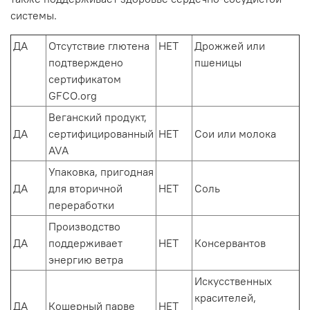
системы.
ДА
Отсутствие глютена
НЕТ
Дрожжей или
подтверждено
пшеницы
сертификатом
GFCO.org
Веганский продукт,
ДА
сертифицированный
НЕТ
Сои или молока
AVA
Упаковка, пригодная
ДА
для вторичной
НЕТ
Соль
переработки
Производство
ДА
поддерживает
НЕТ
Консервантов
энергию ветра
Искусственных
красителей,
ДА
Кошерный парве
НЕТ