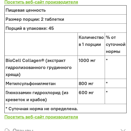
Посетить веб-сайт производителя
Пищевая ценность
Размер порции:
2 таблетки
Порций в упаковке:
45
Количество
% от
в 1 порции
суточной
нормы
BioCell Collagen® (экстракт
1000 мг
*
гидролизованного грудинного
хряща)
Метилсульфонилметан
800 мг
*
Глюкозамин гидрохлорид (из
600 мг
*
креветок и крабов)
* Суточная норма не определена.
Посетить веб-сайт производителя
Отзывы