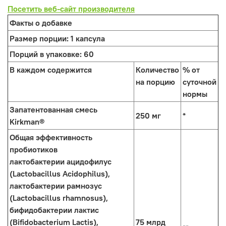
Посетить веб-сайт производителя
Факты о добавке
Размер порции:
1 капсула
Порций в упаковке:
60
В каждом содержится
Количество
% от
на порцию
суточной
нормы
Запатентованная смесь
250 мг
*
Kirkman®
Общая эффективность
пробиотиков
лактобактерии ацидофилус
(Lactobacillus Acidophilus),
лактобактерии рамнозус
(Lactobacillus rhamnosus),
бифидобактерии лактис
(Bifidobacterium Lactis),
75 млрд