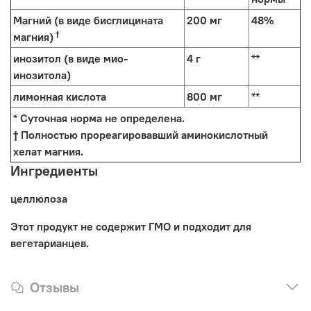
Магний (в виде бисглицината
200 мг
48%
†
магния)
инозитол (в виде мио-
4 г
**
инозитола)
лимонная кислота
800 мг
**
* Суточная норма не определена.
† Полностью прореагировавший аминокислотный
хелат магния.
Ингредиенты
целлюлоза
Этот продукт не содержит ГМО и подходит для
вегетарианцев.
Отзывы