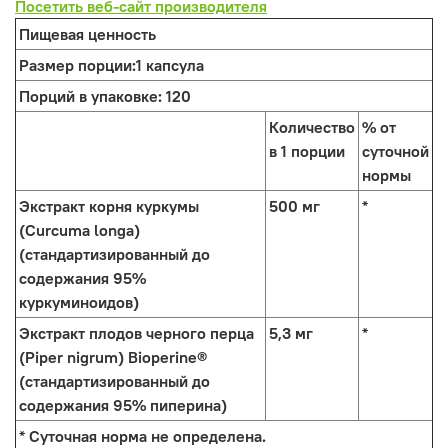
Посетить веб-сайт производителя
Пищевая ценность
Размер порции:
1 капсула
Порций в упаковке:
120
Количество
% от
в 1 порции
суточной
нормы
Экстракт корня куркумы
500 мг
*
(Curcuma longa)
(стандартизированный до
содержания 95%
куркуминоидов)
Экстракт плодов черного перца
5,3 мг
*
(Piper nigrum) Bioperine®
(стандартизированный до
содержания 95% пиперина)
* Суточная норма не определена.