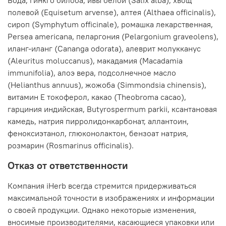
полевой (Equisetum arvense), алтея (Althaea officinalis),
сироп (Symphytum officinale), ромашка лекарственная,
Persea americana, пеларгония (Pelargonium graveolens),
иланг-иланг (Cananga odorata), алеврит молукканус
(Aleuritus moluccanus), макадамия (Macadamia
immunifolia), алоэ вера, подсолнечное масло
(Helianthus annuus), жожоба (Simmondsia chinensis),
витамин E токоферол, какао (Theobroma cacao),
гарциния индийская, Butyrospermum parkii, ксантановая
камедь, натрия пирролидонкарбонат, аллантоин,
феноксиэтанол, глюконолактон, бензоат натрия,
розмарин (Rosmarinus officinalis).
Отказ от ответственности
Компания iHerb всегда стремится придерживаться
максимальной точности в изображениях и информации
о своей продукции. Однако некоторые изменения,
вносимые производителями, касающиеся упаковки или