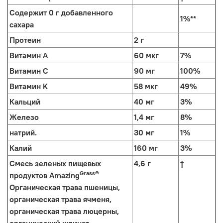
Содержит 0 г добавленного
1%**
сахара
Протеин
2 г
Витамин A
60 мкг
7%
Витамин C
90 мг
100%
Витамин K
58 мкг
49%
Кальций
40 мг
3%
Железо
1,4 мг
8%
натрий.
30 мг
1%
Калий
160 мг
3%
Смесь зеленых пищевых
4,6 г
†
Grass®
продуктов Amazing
Органическая трава пшеницы,
органическая трава ячменя,
органическая трава люцерны,