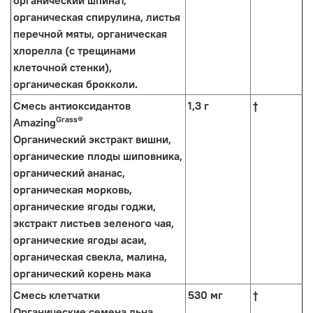
органический шпинат,
органическая спирулина, листья
перечной мяты, органическая
хлорелла (с трещинами
клеточной стенки),
органическая брокколи.
Смесь антиоксидантов
1,3 г
†
Grass®
Amazing
Органический экстракт вишни,
органические плоды шиповника,
органический ананас,
органическая морковь,
органические ягоды годжи,
экстракт листьев зеленого чая,
органические ягоды асаи,
органическая свекла, малина,
органический корень мака
Смесь клетчатки
530 мг
†
Органические семена льна,