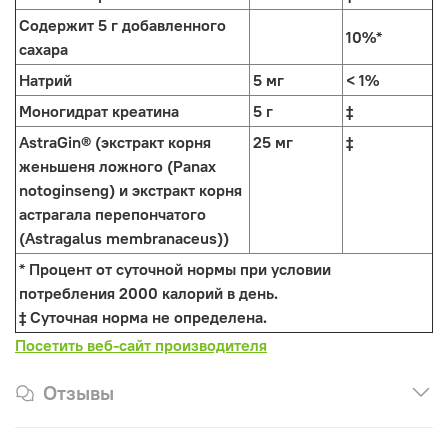
Содержит 5 г добавленного
10%*
сахара
Натрий
5 мг
< 1%
Моногидрат креатина
5 г
‡
AstraGin® (экстракт корня
25 мг
‡
женьшеня ложного (Panax
notoginseng) и экстракт корня
астрагала перепончатого
(Astragalus membranaceus))
* Процент от суточной нормы при условии
потребления 2000 калорий в день.
‡ Суточная норма не определена.
Посетить веб-сайт производителя
Отзывы