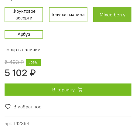
Фруктовое
Голубая малина
Mixed berry
ассорти
Арбуз
Товар в наличии
6 493 ₽
-21%
5 102 ₽
В корзину
В избранное
арт.
142364