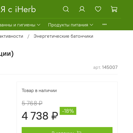
ванны и гигиены
Продукты питания
активности
Энергетические батончики
нции)
арт.
145007
Товар в наличии
5 768 ₽
-18%
4 738 ₽
В корзину