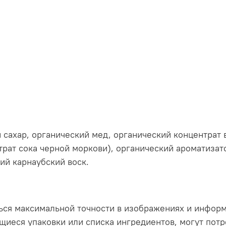
сахар, органический мед, органический концентрат в
рат сока черной моркови), органический ароматизато
ий карнаубский воск.
ься максимальной точности в изображениях и инфор
иеся упаковки или списка ингредиентов, могут потр