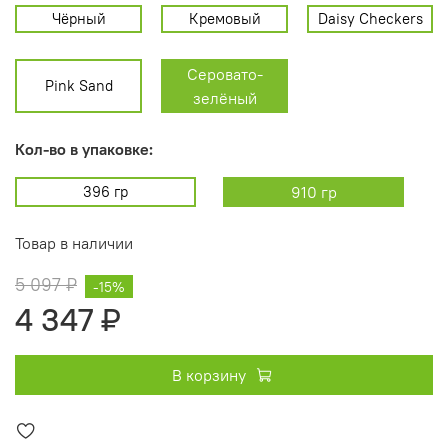
Чёрный
Кремовый
Daisy Checkers
Серовато-
Pink Sand
зелёный
Кол-во в упаковке:
396 гр
910 гр
Товар в наличии
5 097 ₽
-15%
4 347 ₽
В корзину