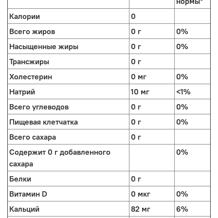
нормы*
Калории
0
Всего жиров
0 г
0%
Насыщенные жиры
0 г
0%
Трансжиры
0 г
Холестерин
0 мг
0%
Натрий
10 мг
<1%
Всего углеводов
0 г
0%
Пищевая клетчатка
0 г
0%
Всего сахара
0 г
Содержит 0 г добавленного
0%
сахара
Белки
0 г
Витамин D
0 мкг
0%
Кальций
82 мг
6%