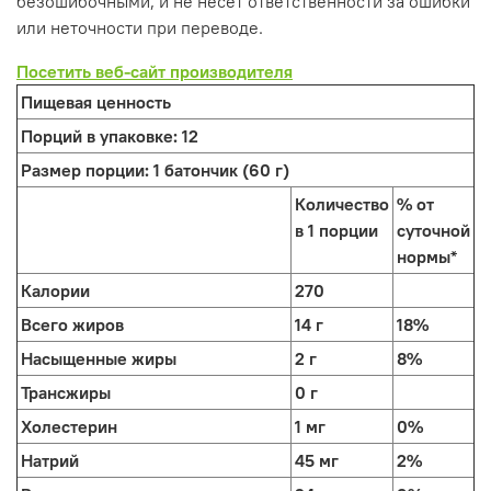
безошибочными, и не несет ответственности за ошибки
или неточности при переводе.
Посетить веб-сайт производителя
Пищевая ценность
Порций в упаковке:
12
Размер порции:
1 батончик (60 г)
Количество
% от
в 1 порции
суточной
нормы*
Калории
270
Всего жиров
14 г
18%
Насыщенные жиры
2 г
8%
Трансжиры
0 г
Холестерин
1 мг
0%
Натрий
45 мг
2%